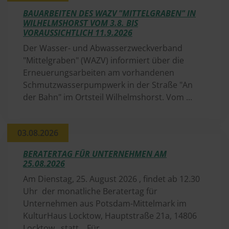
BAUARBEITEN DES WAZV "MITTELGRABEN" IN
WILHELMSHORST VOM 3.8. BIS
VORAUSSICHTLICH 11.9.2026
Der Wasser- und Abwasserzweckverband
"Mittelgraben" (WAZV) informiert über die
Erneuerungsarbeiten am vorhandenen
Schmutzwasserpumpwerk in der Straße "An
der Bahn" im Ortsteil Wilhelmshorst. Vom ...
03.​08.​2026
BERATERTAG FÜR UNTERNEHMEN AM
25.08.2026
Am Dienstag, 25. August 2026 , findet ab 12.30
Uhr der monatliche Beratertag für
Unternehmen aus Potsdam-Mittelmark im
KulturHaus Locktow, Hauptstraße 21a, 14806
Locktow statt. Für ...