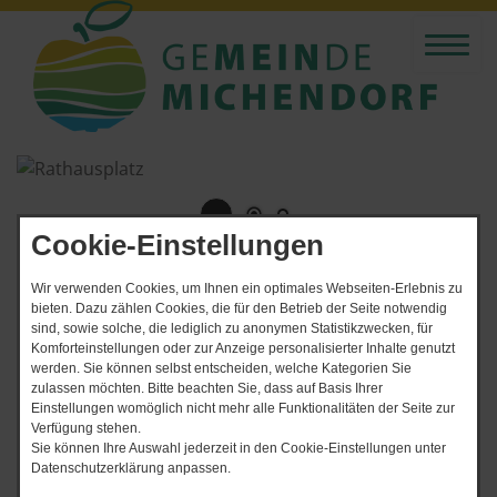
Cookie-Einstellungen
Unsere Serviceleistungen
Wir verwenden Cookies, um Ihnen ein optimales Webseiten-Erlebnis zu
bieten. Dazu zählen Cookies, die für den Betrieb der Seite notwendig
Alle Formulare und Ansprechpartner im Online-
sind, sowie solche, die lediglich zu anonymen Statistikzwecken, für
Serviceportal
[mehr]
Komforteinstellungen oder zur Anzeige personalisierter Inhalte genutzt
Aktuelle
werden. Sie können selbst entscheiden, welche Kategorien Sie
zulassen möchten. Bitte beachten Sie, dass auf Basis Ihrer
Einstellungen womöglich nicht mehr alle Funktionalitäten der Seite zur
Meldungen
Verfügung stehen.
Sie können Ihre Auswahl jederzeit in den Cookie-Einstellungen unter
Datenschutzerklärung anpassen.